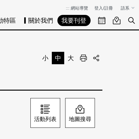
:::
網站導覽
登入/註冊
語系
動特區
關於我們
我要刊登
活動日曆
活動地圖
展
小
中
大
列印
分享
活動列表
地圖搜尋