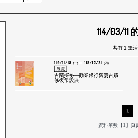
114/03/11
個月
共有 1 筆
110/11/15
115/12/31
(一)
(四)
展覽
古蹟探祕—勸業銀行舊廈古蹟
修復常設展
1
資料筆數【1】頁數