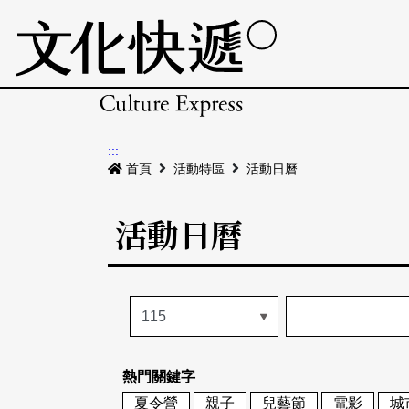
:::
首頁
活動特區
活動日曆
活動日曆
熱門關鍵字
夏令營
親子
兒藝節
電影
城