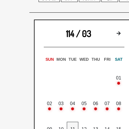
114 / 03
下
SUN
MON
TUE
WED
THU
FRI
SAT
01
02
03
04
05
06
07
08