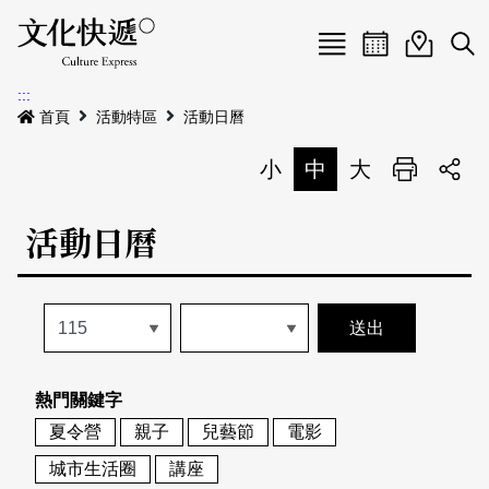
Menu
活動日曆
活動地圖
展
:::
最新公告
首頁
活動特區
活動日曆
電子書
小
中
大
列印
專題特區
活動日曆
活動特區
本期專題
關於我們
歷史專題
活動列表
我要刊登
活動日曆
常見問答
熱門關鍵字
地圖搜尋
關於我們
會員基本資料
夏令營
親子
兒藝節
電影
網站導覽
English
城市生活圈
講座
刊物索取地點
刊登活動