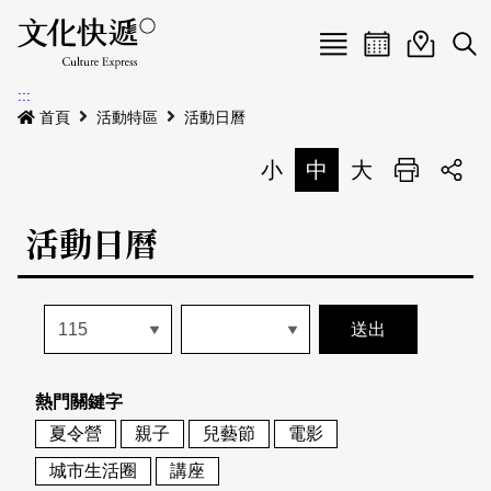
Menu
活動日曆
活動地圖
展
:::
最新公告
首頁
活動特區
活動日曆
電子書
小
中
大
列印
專題特區
活動日曆
活動特區
本期專題
關於我們
歷史專題
活動列表
我要刊登
活動日曆
常見問答
熱門關鍵字
地圖搜尋
關於我們
會員基本資料
夏令營
親子
兒藝節
電影
網站導覽
English
城市生活圈
講座
刊物索取地點
刊登活動