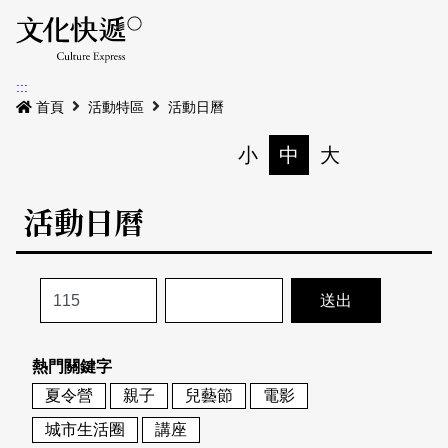
Menu
活動日曆
活動地圖
展
:::
最新公告
首頁
活動特區
活動日曆
電子書
小
中
大
列印
專題特區
活動日曆
活動特區
本期專題
關於我們
歷史專題
活動列表
我要刊登
活動日曆
常見問答
熱門關鍵字
地圖搜尋
關於我們
會員基本資料
夏令營
親子
兒藝節
電影
網站導覽
English
城市生活圈
講座
刊物索取地點
刊登活動