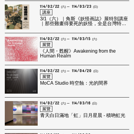
114/02/22
114/03/23
(六)
(日)
講座
3/1（六）｜角斯《妖怪画誌》展特別講座
｜那些難畫得要死的妖怪，全是台灣特有
種！
114/02/22
114/03/15
(六)
(六)
展覽
《人間・甦醒》Awakening from the
Human Realm
114/02/22
114/04/20
(六)
(日)
展覽
MoCA Studio 時空蝕：光的間界
114/02/22
114/03/16
(六)
(日)
展覽
青天白日滿地「虹」日月星晨 - 積吶虹光