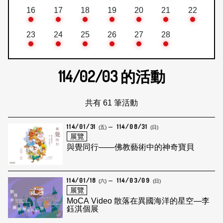
16
17
18
19
20
21
22
23
24
25
26
27
28
114/02/03
的活動
共有 61 筆活動
114/01/31
114/08/31
(五)
(日)
展覽
與覺同行——佛教藝術中的神奇寶貝
114/01/18
114/03/09
(六)
(日)
展覽
MoCA Video 散落在異國海洋的星空—李
鈺淇個展