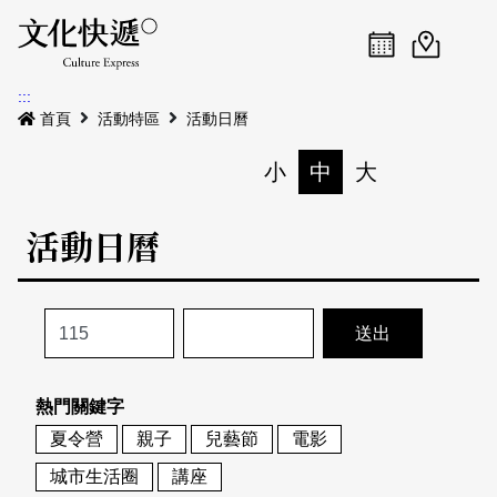
Menu
活動日曆
活動地圖
展
:::
最新公告
首頁
活動特區
活動日曆
電子書
小
中
大
列印
專題特區
活動日曆
活動特區
本期專題
關於我們
歷史專題
活動列表
我要刊登
活動日曆
常見問答
熱門關鍵字
地圖搜尋
關於我們
會員基本資料
夏令營
親子
兒藝節
電影
網站導覽
English
城市生活圈
講座
刊物索取地點
刊登活動