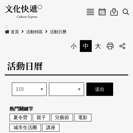
Menu
活動日曆
活動地圖
展
:::
最新公告
首頁
活動特區
活動日曆
電子書
小
中
大
列印
專題特區
活動日曆
活動特區
本期專題
關於我們
歷史專題
活動列表
我要刊登
活動日曆
常見問答
熱門關鍵字
地圖搜尋
關於我們
會員基本資料
夏令營
親子
兒藝節
電影
網站導覽
English
城市生活圈
講座
刊物索取地點
刊登活動