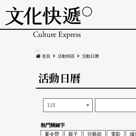
:::
首頁
活動特區
活動日曆
活動日曆
熱門關鍵字
夏令營
親子
兒藝節
電影
城