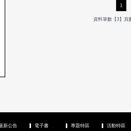
1
資料筆數【3】頁數
最新公告
電子書
專題特區
活動特區