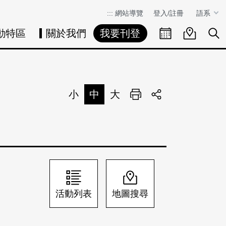
:::
網站導覽
登入/註冊
語系
動特區
關於我們
我要刊登
活動日曆
活動地圖
展
小
中
大
列印
分享
活動列表
地圖搜尋