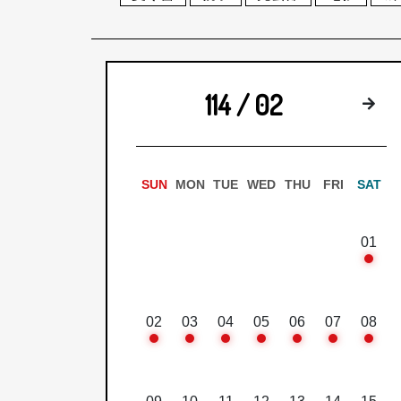
114 / 02
下
SUN
MON
TUE
WED
THU
FRI
SAT
01
02
03
04
05
06
07
08