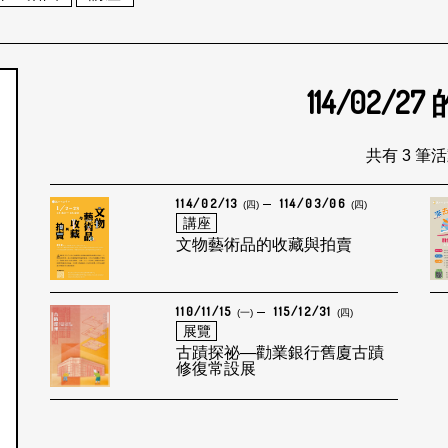
114/02/27
個月
共有 3 筆
114/02/13
114/03/06
(四)
(四)
講座
文物藝術品的收藏與拍賣
110/11/15
115/12/31
(一)
(四)
展覽
古蹟探祕—勸業銀行舊廈古蹟
修復常設展