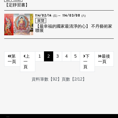
【定靜習書】
114/02/14
114/03/08
(五)
(六)
展覽
【最幸福的國家最清淨的心】 不丹藝術家
聯展
第
上
1
2
3
4
5
下
最後
一頁
一
一
一頁
頁
頁
資料筆數【92】頁數【2/12】
:::