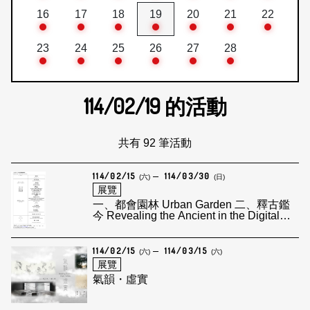
16
17
18
19
20
21
22
23
24
25
26
27
28
114/02/19
的活動
共有 92 筆活動
114/02/15
114/03/30
(六)
(日)
展覽
一、都會園林 Urban Garden 二、釋古鑑
今 Revealing the Ancient in the Digital
Era
114/02/15
114/03/15
(六)
(六)
展覽
氣韻・虛實