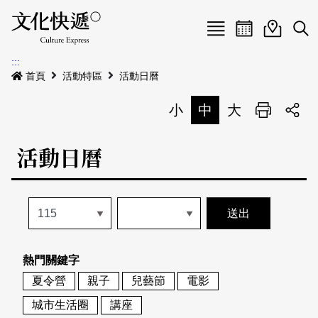
Menu
活動日曆
活動地圖
展
:::
最新公告
首頁
活動特區
活動日曆
電子書
小
中
大
列印
專題特區
活動日曆
活動特區
本期專題
關於我們
歷史專題
活動列表
我要刊登
活動日曆
常見問答
熱門關鍵字
地圖搜尋
關於我們
會員基本資料
夏令營
親子
兒藝節
電影
網站導覽
English
城市生活圈
講座
刊物索取地點
刊登活動