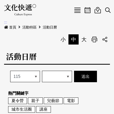
Menu
活動日曆
活動地圖
展
:::
最新公告
首頁
活動特區
活動日曆
電子書
小
中
大
列印
專題特區
活動日曆
活動特區
本期專題
關於我們
歷史專題
活動列表
我要刊登
活動日曆
常見問答
熱門關鍵字
地圖搜尋
關於我們
會員基本資料
夏令營
親子
兒藝節
電影
網站導覽
English
城市生活圈
講座
刊物索取地點
刊登活動