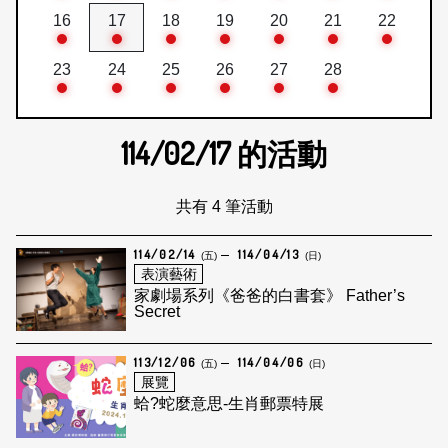
16
17
18
19
20
21
22
23
24
25
26
27
28
114/02/17
的活動
共有 4 筆活動
114/02/14
114/04/13
(五)
(日)
表演藝術
家劇場系列《爸爸的白書套》 Father’s
Secret
113/12/06
114/04/06
(五)
(日)
展覽
蛤?蛇麼意思-生肖郵票特展