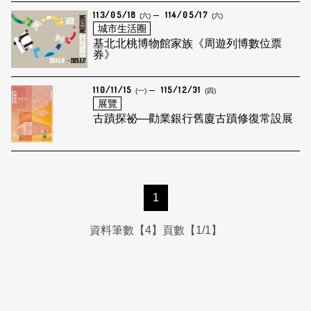
113/05/18
114/05/17
(六)
(六)
城市生活圈
基北北桃博物館家族《周遊列博數位票
券》
110/11/15
115/12/31
(一)
(四)
展覽
古蹟探祕—勸業銀行舊廈古蹟修復常設展
1
資料筆數【4】頁數【1/1】