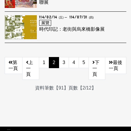
聯展
114/02/14
114/07/31
(五)
(四)
展覽
時代印記：老街與烏來橋影像展
第
上
1
2
3
4
5
下
最後
一頁
一
一
一頁
頁
頁
資料筆數【91】頁數【2/12】
:::