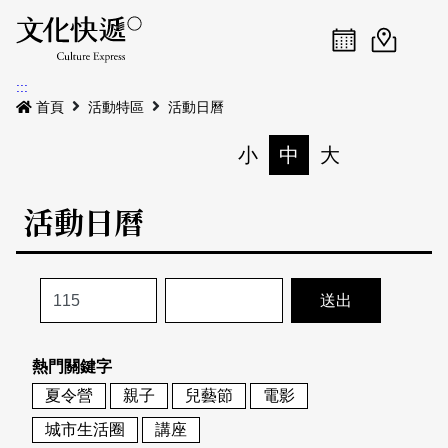
Menu
活動日曆
活動地圖
展
:::
最新公告
首頁
活動特區
活動日曆
電子書
小
中
大
列印
專題特區
活動日曆
活動特區
本期專題
關於我們
歷史專題
活動列表
我要刊登
活動日曆
常見問答
熱門關鍵字
地圖搜尋
關於我們
會員基本資料
夏令營
親子
兒藝節
電影
網站導覽
English
城市生活圈
講座
刊物索取地點
刊登活動