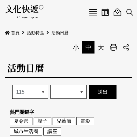
Menu
活動日曆
活動地圖
展
:::
最新公告
首頁
活動特區
活動日曆
電子書
小
中
大
列印
專題特區
活動日曆
活動特區
本期專題
關於我們
歷史專題
活動列表
我要刊登
活動日曆
常見問答
熱門關鍵字
地圖搜尋
關於我們
會員基本資料
夏令營
親子
兒藝節
電影
網站導覽
English
城市生活圈
講座
刊物索取地點
刊登活動