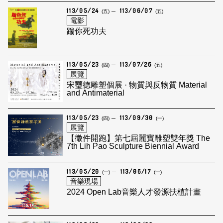
113/05/24
113/06/07
(五)
(五)
電影
踹你死功夫
113/05/23
113/07/26
(四)
(五)
展覽
宋璽德雕塑個展 · 物質與反物質 Material
and Antimaterial
113/05/23
113/09/30
(四)
(一)
展覽
【徵件開跑】第七屆麗寶雕塑雙年獎 The
7th Lih Pao Sculpture Biennial Award
113/05/20
113/06/17
(一)
(一)
音樂現場
2024 Open Lab音樂人才發源扶植計畫