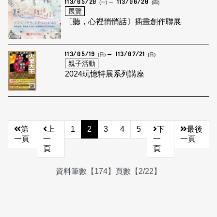
113/05/20
113/06/20
(一)
(四)
展覽
〔聽，心裡悄悄話〕插畫創作聯展
113/05/19
113/07/21
(日)
(日)
親子活動
2024玩憶特展系列講座
第
上
1
2
3
4
5
下
最後
一頁
一
一
一頁
頁
頁
資料筆數【174】頁數【2/22】