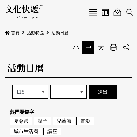
Menu
活動日曆
活動地圖
展
:::
最新公告
首頁
活動特區
活動日曆
電子書
小
中
大
列印
專題特區
活動日曆
活動特區
本期專題
關於我們
歷史專題
活動列表
我要刊登
活動日曆
常見問答
熱門關鍵字
地圖搜尋
關於我們
會員基本資料
夏令營
親子
兒藝節
電影
網站導覽
English
城市生活圈
講座
刊物索取地點
刊登活動