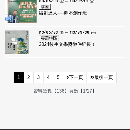
113/05/03
113/07/19
(五)
(五)
講座
編劇達人──劇本創作班
113/05/03
113/09/30
(五)
(一)
專題特區
2024後生文學獎徵件延長！
1
2
3
4
5
下一頁
最後一頁
資料筆數【136】頁數【1/17】