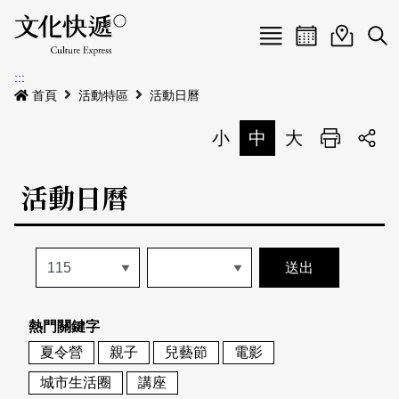
Menu
活動日曆
活動地圖
展
:::
最新公告
首頁
活動特區
活動日曆
電子書
小
中
大
列印
專題特區
活動日曆
活動特區
本期專題
關於我們
歷史專題
活動列表
我要刊登
活動日曆
常見問答
熱門關鍵字
地圖搜尋
關於我們
會員基本資料
夏令營
親子
兒藝節
電影
網站導覽
English
城市生活圈
講座
刊物索取地點
刊登活動