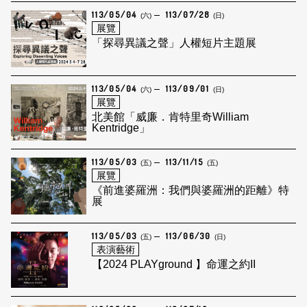
113/05/04
113/07/28
(六)
(日)
展覽
「探尋異議之聲」人權短片主題展
113/05/04
113/09/01
(六)
(日)
展覽
北美館「威廉．肯特里奇William
Kentridge」
113/05/03
113/11/15
(五)
(五)
展覽
《前進婆羅洲：我們與婆羅洲的距離》特
展
113/05/03
113/06/30
(五)
(日)
表演藝術
【2024 PLAYground 】命運之約II