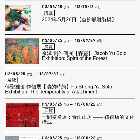
113/05/26
113/10/13
(日)
(日)
講座
2024年5月26日【首飾蠟雕製模】
113/05/25
113/07/07
(六)
(日)
展覽
余澤 創作個展【森靈】 Jacob Yu Solo
Exhibition: Spirit of the Forest
113/05/25
113/07/07
(六)
(日)
展覽
傅聖雅 創作個展【漬的時態】Fu Sheng-Ya Solo
Exhibition: The Temporality of Attachment
113/05/25
113/06/22
(六)
(六)
展覽
一間裱褙店：青雨山房 —— 裱褙店的文化
構成
113/05/25
113/06/22
(六)
(六)