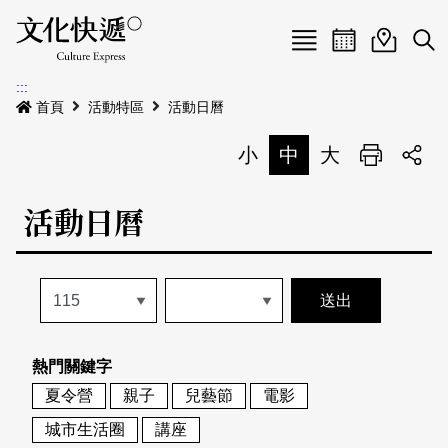
Menu
活動日曆
活動地圖
展
:::
最新公告
首頁
活動特區
活動日曆
電子書
小
中
大
列印
專題特區
活動日曆
活動特區
本期專題
關於我們
歷史專題
活動列表
我要刊登
活動日曆
常見問答
熱門關鍵字
地圖搜尋
關於我們
會員基本資料
夏令營
親子
兒藝節
電影
網站導覽
English
城市生活圈
講座
刊物索取地點
刊登活動