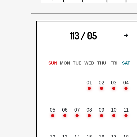
113 / 05
下
SUN
MON
TUE
WED
THU
FRI
SAT
01
02
03
04
05
06
07
08
09
10
11