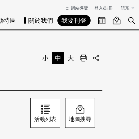
:::
網站導覽
登入/註冊
語系
動特區
關於我們
我要刊登
活動日曆
活動地圖
展
小
中
大
列印
分享
活動列表
地圖搜尋