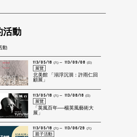
的活動
筆活動
113/05/18
113/09/08
(六)
(日)
展覽
北美館 「溺浮沉洄：許雨仁回
顧展」
113/05/18
113/08/18
(六)
(日)
展覽
「英風百年──楊英風藝術大
展」
113/05/18
113/06/29
(六)
(六)
親子活動