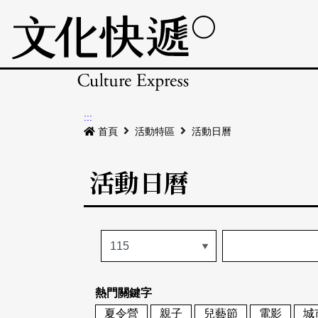
:::
首頁
活動特區
活動日曆
活動日曆
熱門關鍵字
夏令營
親子
兒藝節
電影
城