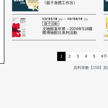
《親子身體工作坊》
113/05/18
113/06/19
(六)
(三)
親子活動
文物館嘉年華－2024年518國
際博物館日系列活動
1
2
3
4
5
下
資料筆數【159】頁數