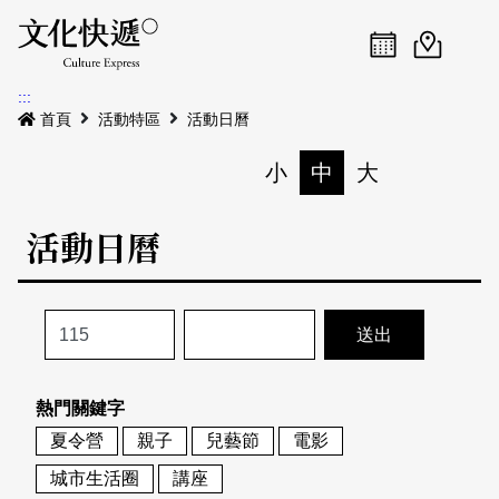
Menu
活動日曆
活動地圖
展
:::
最新公告
首頁
活動特區
活動日曆
電子書
小
中
大
列印
專題特區
活動日曆
活動特區
本期專題
關於我們
歷史專題
活動列表
我要刊登
活動日曆
常見問答
熱門關鍵字
地圖搜尋
關於我們
會員基本資料
夏令營
親子
兒藝節
電影
網站導覽
English
城市生活圈
講座
刊物索取地點
刊登活動