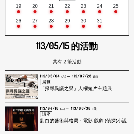
19
20
21
22
23
24
25
26
27
28
29
30
31
113/05/15
的活動
共有 2 筆活動
113/05/04
113/07/28
(六)
(日)
展覽
「探尋異議之聲」人權短片主題展
113/04/16
113/06/30
(二)
(日)
講座
對白的藝術與格局：電影.戲劇.(偵探)小說