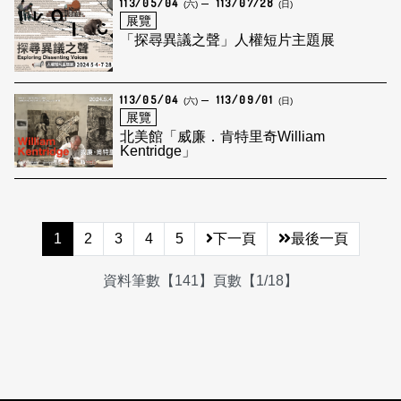
113/05/04
113/07/28
(六)
(日)
展覽
「探尋異議之聲」人權短片主題展
113/05/04
113/09/01
(六)
(日)
展覽
北美館「威廉．肯特里奇William
Kentridge」
1
2
3
4
5
下一頁
最後一頁
資料筆數【141】頁數【1/18】