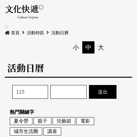
Menu
活動日曆
活動地圖
展
:::
最新公告
首頁
活動特區
活動日曆
電子書
小
中
大
列印
專題特區
活動日曆
活動特區
本期專題
關於我們
歷史專題
活動列表
我要刊登
活動日曆
常見問答
熱門關鍵字
地圖搜尋
關於我們
會員基本資料
夏令營
親子
兒藝節
電影
網站導覽
English
城市生活圈
講座
刊物索取地點
刊登活動