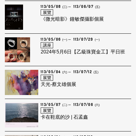
113/05/08
113/06/07
(三)
(五)
展覽
《微光暗影》鐘敏傑攝影個展
113/05/06
113/07/29
(一)
(一)
講座
2024年5月6日【乙級珠寶金工】平日班
113/05/04
113/07/12
(六)
(五)
展覽
天光-蔡文雄個展
113/05/07
113/07/06
(二)
(六)
展覽
卡在鞋底的沙 | 石孟鑫