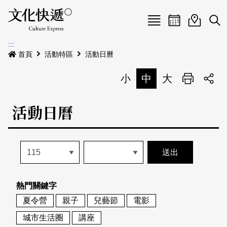
Menu
活動日曆
活動地圖
展
:::
最新公告
首頁
活動特區
活動日曆
電子書
小
中
大
列印
專題特區
活動日曆
活動特區
本期專題
關於我們
歷史專題
活動列表
我要刊登
活動日曆
常見問答
熱門關鍵字
地圖搜尋
關於我們
會員基本資料
夏令營
親子
兒藝節
電影
網站導覽
English
城市生活圈
講座
刊物索取地點
刊登活動