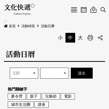
Menu
活動日曆
活動地圖
展
:::
最新公告
首頁
活動特區
活動日曆
電子書
小
中
大
列印
專題特區
活動日曆
活動特區
本期專題
關於我們
歷史專題
活動列表
我要刊登
活動日曆
常見問答
熱門關鍵字
地圖搜尋
關於我們
會員基本資料
夏令營
親子
兒藝節
電影
網站導覽
English
城市生活圈
講座
刊物索取地點
刊登活動