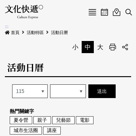
Menu
活動日曆
活動地圖
展
:::
最新公告
首頁
活動特區
活動日曆
電子書
小
中
大
列印
專題特區
活動日曆
活動特區
本期專題
關於我們
歷史專題
活動列表
我要刊登
活動日曆
常見問答
熱門關鍵字
地圖搜尋
關於我們
會員基本資料
夏令營
親子
兒藝節
電影
網站導覽
English
城市生活圈
講座
刊物索取地點
刊登活動