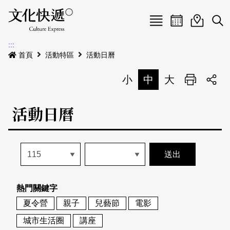
Menu
活動日曆
活動地圖
展
:::
最新公告
首頁
活動特區
活動日曆
電子書
小
中
大
列印
專題特區
活動日曆
活動特區
本期專題
關於我們
歷史專題
活動列表
我要刊登
活動日曆
常見問答
熱門關鍵字
地圖搜尋
關於我們
會員基本資料
夏令營
親子
兒藝節
電影
網站導覽
English
城市生活圈
講座
刊物索取地點
刊登活動