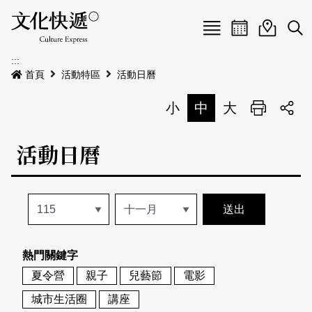
Menu
活動日曆
活動地圖
展
:::
最新公告
首頁
活動特區
活動日曆
電子書
小
中
大
列印
專題特區
活動日曆
活動特區
本期專題
關於我們
歷史專題
活動列表
我要刊登
活動日曆
常見問答
熱門關鍵字
地圖搜尋
關於我們
會員基本資料
夏令營
親子
兒藝節
電影
網站導覽
English
城市生活圈
講座
刊物索取地點
刊登活動