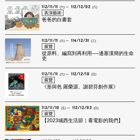
112/11/11
112/12/02
(六)
(六)
表演藝術
爸爸的白書套
112/11/11
114/12/31
(六)
(三)
展覽
從原料、編寫到再利用──邊塞漢簡的生命
史
112/11/11
112/12/10
(六)
(日)
展覽
《形與色 羅榮源、謝碧芬創作展》
112/11/10
112/12/03
(五)
(日)
展覽
【2023城西生活節｜看電影的我們】