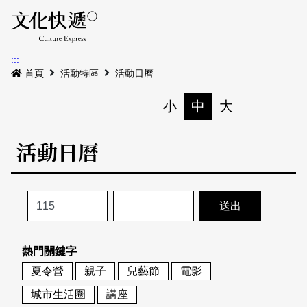
Menu
活動日曆
活動地圖
展
:::
最新公告
首頁
活動特區
活動日曆
電子書
小
中
大
列印
專題特區
活動日曆
活動特區
本期專題
關於我們
歷史專題
活動列表
我要刊登
活動日曆
常見問答
熱門關鍵字
地圖搜尋
關於我們
會員基本資料
夏令營
親子
兒藝節
電影
網站導覽
English
城市生活圈
講座
刊物索取地點
刊登活動