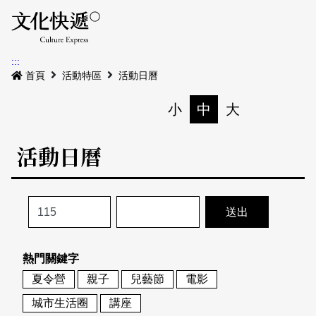
Menu
活動日曆
活動地圖
展
:::
最新公告
首頁
活動特區
活動日曆
電子書
小
中
大
列印
專題特區
活動日曆
活動特區
本期專題
關於我們
歷史專題
活動列表
我要刊登
活動日曆
常見問答
熱門關鍵字
地圖搜尋
關於我們
會員基本資料
夏令營
親子
兒藝節
電影
網站導覽
English
城市生活圈
講座
刊物索取地點
刊登活動