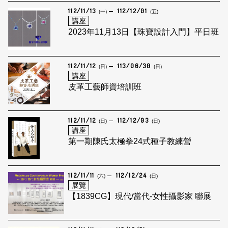
112/11/13
112/12/01
(一)
(五)
講座
2023年11月13日【珠寶設計入門】平日班
112/11/12
113/06/30
(日)
(日)
講座
皮革工藝師資培訓班
112/11/12
112/12/03
(日)
(日)
講座
第一期陳氏太極拳24式種子教練營
112/11/11
112/12/24
(六)
(日)
展覽
【1839CG】現代/當代-女性攝影家 聯展