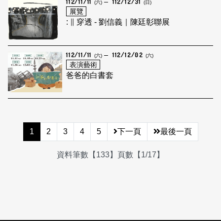
112/11/11
112/12/31
(六)
(日)
展覽
: ∥ 穿透 - 劉信義｜陳廷彰聯展
112/11/11
112/12/02
(六)
(六)
表演藝術
爸爸的白書套
1
2
3
4
5
下一頁
最後一頁
資料筆數【133】頁數【1/17】