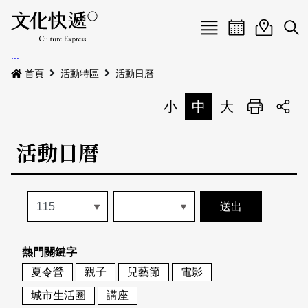
Menu
活動日曆
活動地圖
展
:::
最新公告
首頁
活動特區
活動日曆
電子書
小
中
大
列印
專題特區
活動日曆
活動特區
本期專題
關於我們
歷史專題
活動列表
我要刊登
活動日曆
常見問答
熱門關鍵字
地圖搜尋
關於我們
會員基本資料
夏令營
親子
兒藝節
電影
網站導覽
English
城市生活圈
講座
刊物索取地點
刊登活動