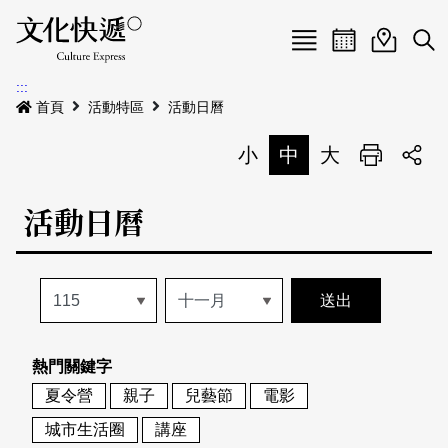
Menu
活動日曆
活動地圖
展
:::
最新公告
首頁
活動特區
活動日曆
電子書
小
中
大
列印
專題特區
活動日曆
活動特區
本期專題
關於我們
歷史專題
活動列表
我要刊登
活動日曆
常見問答
熱門關鍵字
地圖搜尋
關於我們
會員基本資料
夏令營
親子
兒藝節
電影
網站導覽
English
城市生活圈
講座
刊物索取地點
刊登活動