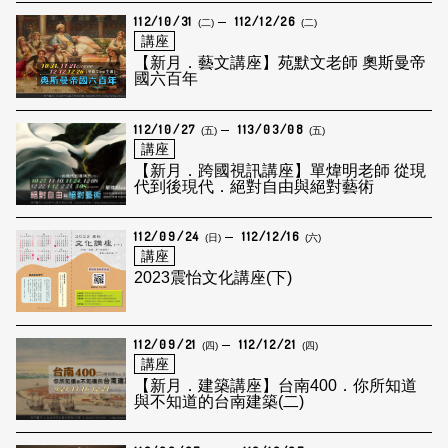
112/10/31
112/12/26
(二)
(二)
講座
【新月．藝文講座】苑默文老師 奧斯曼帝
國六百年
112/10/27
113/03/08
(五)
(五)
講座
【新月．跨國視訊講座】單煒明老師 從現
代到後現代．絕對自由與絕對藝術
112/09/24
112/12/16
(日)
(六)
講座
2023震怡文化講座(下)
112/09/21
112/12/21
(四)
(四)
講座
【新月．建築講座】台南400．你所知道
與不知道的台南建築(二)