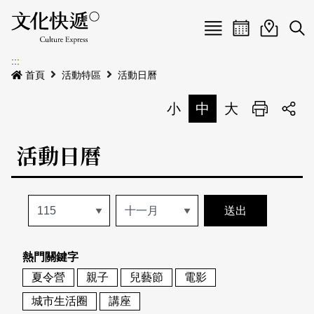
Menu
活動日曆
活動地圖
展
:::
最新公告
首頁
活動特區
活動日曆
電子書
小
中
大
列印
專題特區
活動日曆
活動特區
本期專題
關於我們
歷史專題
活動列表
我要刊登
活動日曆
常見問答
熱門關鍵字
地圖搜尋
關於我們
會員基本資料
夏令營
親子
兒藝節
電影
網站導覽
English
城市生活圈
講座
刊物索取地點
刊登活動