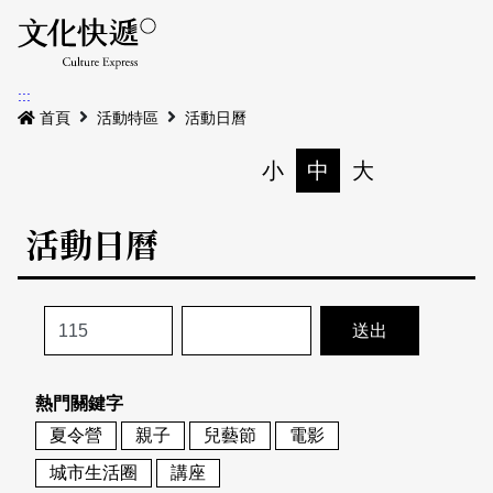
Menu
活動日曆
活動地圖
展
:::
最新公告
首頁
活動特區
活動日曆
電子書
小
中
大
列印
專題特區
活動日曆
活動特區
本期專題
關於我們
歷史專題
活動列表
我要刊登
活動日曆
常見問答
熱門關鍵字
地圖搜尋
關於我們
會員基本資料
夏令營
親子
兒藝節
電影
網站導覽
English
城市生活圈
講座
刊物索取地點
刊登活動