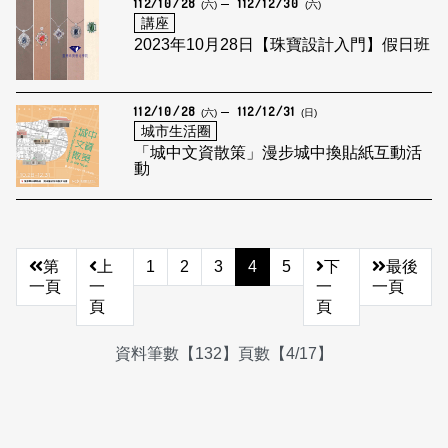
112/10/28
112/12/30
(六)
(六)
講座
2023年10月28日【珠寶設計入門】假日班
112/10/28
112/12/31
(六)
(日)
城市生活圈
「城中文資散策」漫步城中換貼紙互動活
動
第
上
1
2
3
4
5
下
最後
一頁
一
一
一頁
頁
頁
資料筆數【132】頁數【4/17】