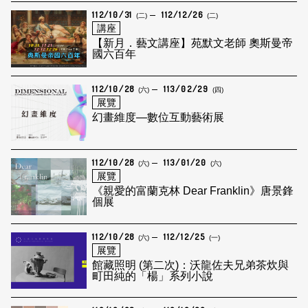
112/10/31
112/12/26
(二)
(二)
講座
【新月．藝文講座】苑默文老師 奧斯曼帝
國六百年
112/10/28
113/02/29
(六)
(四)
展覽
幻畫維度—數位互動藝術展
112/10/28
113/01/20
(六)
(六)
展覽
《親愛的富蘭克林 Dear Franklin》唐景鋒
個展
112/10/28
112/12/25
(六)
(一)
展覽
館藏照明 (第二次)：沃龍佐夫兄弟茶炊與
町田純的「楊」系列小說