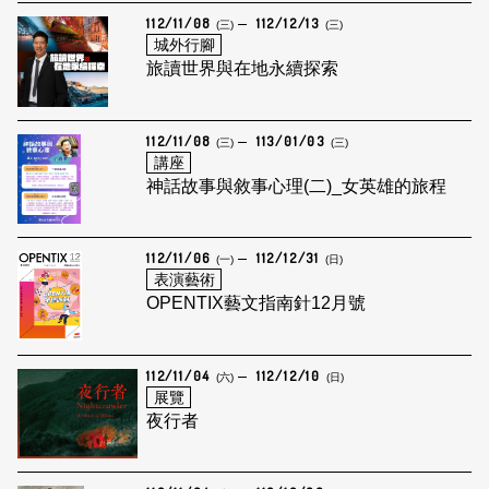
112/11/08
112/12/13
(三)
(三)
城外行腳
旅讀世界與在地永續探索
112/11/08
113/01/03
(三)
(三)
講座
神話故事與敘事心理(二)_女英雄的旅程
112/11/06
112/12/31
(一)
(日)
表演藝術
OPENTIX藝文指南針12月號
112/11/04
112/12/10
(六)
(日)
展覽
夜行者