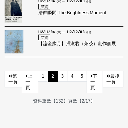
112/11/04
112/12/03
(六)
(日)
展覽
清輝瞬間 The Brightness Moment
112/11/04
112/12/03
(六)
(日)
展覽
【流金歲月】張淑君（茶茶）創作個展
第
上
1
2
3
4
5
下
最後
一頁
一
一
一頁
頁
頁
資料筆數【132】頁數【2/17】