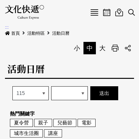
Menu
活動日曆
活動地圖
展
:::
最新公告
首頁
活動特區
活動日曆
電子書
小
中
大
列印
專題特區
活動日曆
活動特區
本期專題
關於我們
歷史專題
活動列表
我要刊登
活動日曆
常見問答
熱門關鍵字
地圖搜尋
關於我們
會員基本資料
夏令營
親子
兒藝節
電影
網站導覽
English
城市生活圈
講座
刊物索取地點
刊登活動