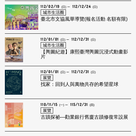
112/02/19
112/12/24
(日)
(日)
城市生活圈
臺北市文協風華導覽(報名活動 名額有限)
112/01/01
112/12/31
(日)
(日)
城市生活圈
【輿圖紀遊】康熙臺灣輿圖沉浸式動畫影
片
112/01/01
112/12/31
(日)
(日)
展覽
找家：回到人與萬物共存的希望星球
110/11/15
115/12/31
(一)
(四)
展覽
古蹟探祕—勸業銀行舊廈古蹟修復常設展