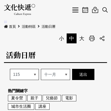
Menu
活動日曆
活動地圖
展
:::
最新公告
首頁
活動特區
活動日曆
電子書
小
中
大
列印
專題特區
活動日曆
活動特區
本期專題
關於我們
歷史專題
活動列表
我要刊登
活動日曆
常見問答
熱門關鍵字
地圖搜尋
關於我們
會員基本資料
夏令營
親子
兒藝節
電影
網站導覽
English
城市生活圈
講座
刊物索取地點
刊登活動