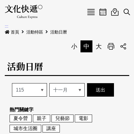
Menu
活動日曆
活動地圖
展
:::
最新公告
首頁
活動特區
活動日曆
電子書
小
中
大
列印
專題特區
活動日曆
活動特區
本期專題
關於我們
歷史專題
活動列表
我要刊登
活動日曆
常見問答
熱門關鍵字
地圖搜尋
關於我們
會員基本資料
夏令營
親子
兒藝節
電影
網站導覽
English
城市生活圈
講座
刊物索取地點
刊登活動