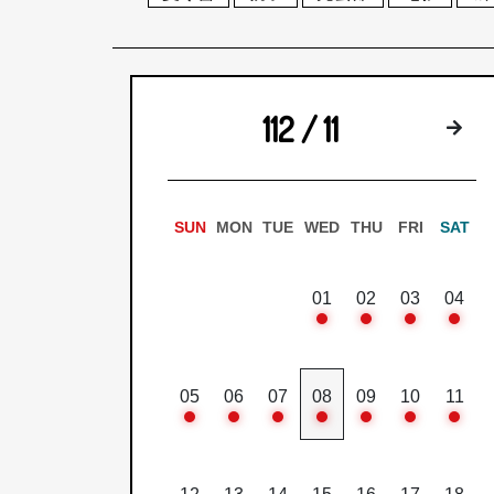
112 / 11
下
SUN
MON
TUE
WED
THU
FRI
SAT
01
02
03
04
05
06
07
08
09
10
11