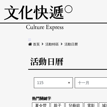
:::
首頁
活動特區
活動日曆
活動日曆
熱門關鍵字
夏令營
親子
兒藝節
電影
城