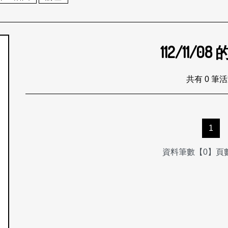
112/11/08
個月
共有 0 筆
1
資料筆數【0】頁數