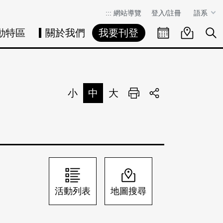
:::
網站導覽
登入/註冊
語系
動特區
關於我們
我要刊登
活動日曆
活動地圖
展
小
中
大
列印
分享
活動列表
地圖搜尋