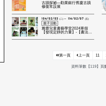
古蹟探祕—勸業銀行舊廈古蹟
修復常設展
104/02/03
114/02/07
(二)
(五)
親子活動
雅齋兒童書藝學堂2024寒假
【發現定靜的力量】-【書法啟
蒙】
第一頁
上一頁
11
資料筆數【119】頁數