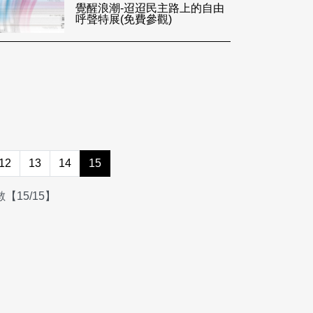
覺醒浪潮-迢迢民主路上的自由
呼聲特展(免費參觀)
12
13
14
15
【15/15】