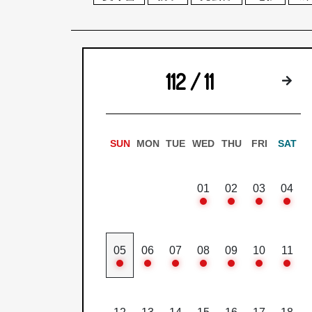
112 / 11
下
SUN
MON
TUE
WED
THU
FRI
SAT
01
02
03
04
05
06
07
08
09
10
11