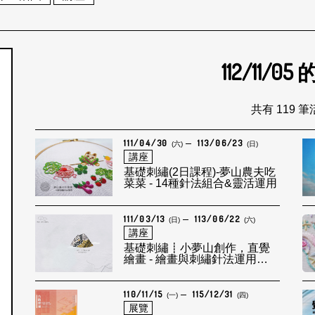
112/11/05
個月
共有 119 
111/04/30
113/06/23
(六)
(日)
講座
基礎刺繡(2日課程)-夢山農夫吃
菜菜 - 14種針法組合&靈活運用
111/03/13
113/06/22
(日)
(六)
講座
基礎刺繡┋小夢山創作，直覺
繪畫 - 繪畫與刺繡針法運用
2022/5/29
110/11/15
115/12/31
(一)
(四)
展覽