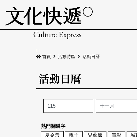
:::
首頁
活動特區
活動日曆
活動日曆
熱門關鍵字
夏令營
親子
兒藝節
電影
城