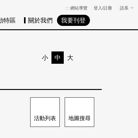
:::
網站導覽
登入/註冊
語系
動特區
關於我們
我要刊登
活動日曆
活動地圖
展
小
中
大
列印
分享
活動列表
地圖搜尋