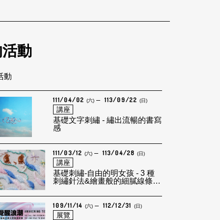
的活動
筆活動
111/04/02
113/09/22
(六)
(日)
講座
基礎文字刺繡 - 繡出流暢的書寫
感
111/03/12
113/04/28
(六)
(日)
講座
基礎刺繡-自由的明女孩 - 3 種
刺繡針法&繪畫般的細膩線條表
現
109/11/14
112/12/31
(六)
(日)
展覽