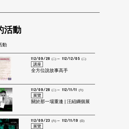
的活動
筆活動
112/09/26
112/12/05
(二)
(二)
講座
全方位說故事高手
112/09/26
112/11/11
(二)
(六)
展覽
關於那一場重逢 | 汪紹綱個展
112/09/23
112/11/19
(六)
(日)
展覽