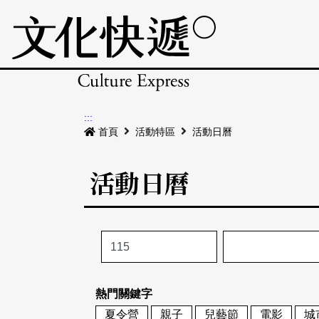
:::
首頁
活動特區
活動日曆
活動日曆
熱門關鍵字
夏令營
親子
兒藝節
電影
城