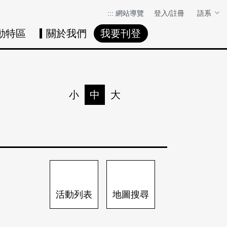
:::
網站導覽
登入/註冊
語系
動特區
關於我們
我要刊登
活動日曆
活動地圖
展
小
中
大
列印
分享
活動列表
地圖搜尋