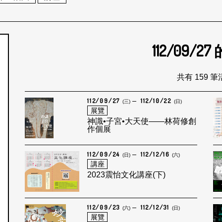
112/09/27
個月
共有 159 
112/09/27
112/10/22
(三)
(日)
展覽
神識•子宮•大天使——林荷修創
作個展
112/09/24
112/12/16
(日)
(六)
講座
2023震怡文化講座(下)
112/09/23
112/12/31
(六)
(日)
展覽