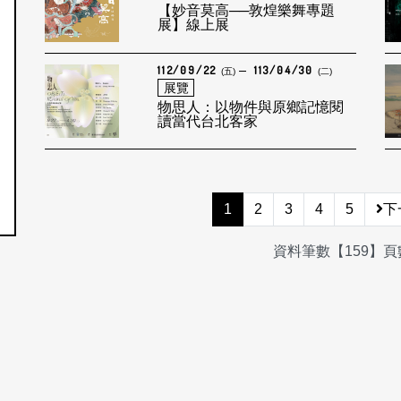
【妙音莫高──敦煌樂舞專題
展】線上展
112/09/22
113/04/30
(五)
(二)
展覽
物思人：以物件與原鄉記憶閱
讀當代台北客家
1
2
3
4
5
下
資料筆數【159】頁數