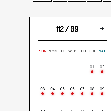
112 / 09
下
SUN
MON
TUE
WED
THU
FRI
SAT
01
02
03
04
05
06
07
08
09