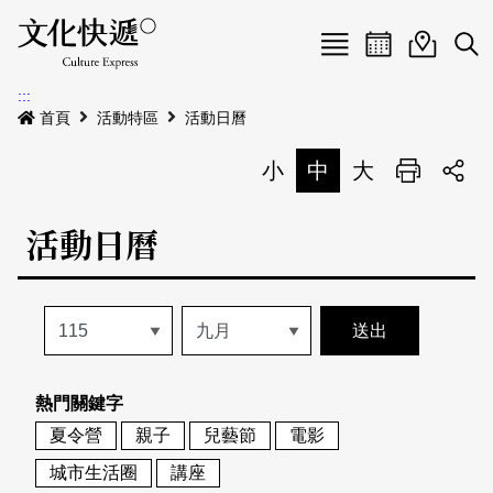
Menu
活動日曆
活動地圖
展
:::
最新公告
首頁
活動特區
活動日曆
電子書
小
中
大
列印
專題特區
活動日曆
活動特區
本期專題
關於我們
歷史專題
活動列表
我要刊登
活動日曆
常見問答
熱門關鍵字
地圖搜尋
關於我們
會員基本資料
夏令營
親子
兒藝節
電影
網站導覽
English
城市生活圈
講座
刊物索取地點
刊登活動