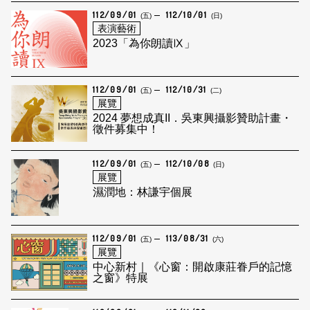
112/09/01
112/10/01
(五)
(日)
表演藝術
2023「為你朗讀Ⅸ」
112/09/01
112/10/31
(五)
(二)
展覽
2024 夢想成真II．吳東興攝影贊助計畫・
徵件募集中！
112/09/01
112/10/08
(五)
(日)
展覽
濕潤地：林謙宇個展
112/09/01
113/08/31
(五)
(六)
展覽
中心新村｜《心窗：開啟康莊眷戶的記憶
之窗》特展