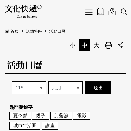
Menu
活動日曆
活動地圖
展
:::
最新公告
首頁
活動特區
活動日曆
電子書
小
中
大
列印
專題特區
活動日曆
活動特區
本期專題
關於我們
歷史專題
活動列表
我要刊登
活動日曆
常見問答
熱門關鍵字
地圖搜尋
關於我們
會員基本資料
夏令營
親子
兒藝節
電影
網站導覽
English
城市生活圈
講座
刊物索取地點
刊登活動