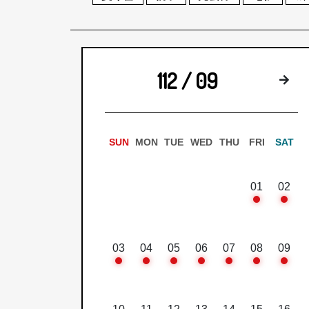
112 / 09
下
SUN
MON
TUE
WED
THU
FRI
SAT
01
02
03
04
05
06
07
08
09