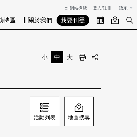
:::
網站導覽
登入/註冊
語系
動特區
關於我們
我要刊登
活動日曆
活動地圖
展
小
中
大
列印
分享
活動列表
地圖搜尋