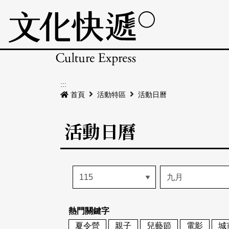
:::
首頁
活動特區
活動日曆
活動日曆
熱門關鍵字
夏令營
親子
兒藝節
電影
城