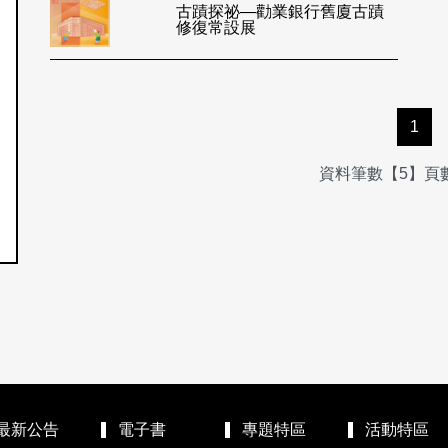
古蹟探祕—勸業銀行舊廈古蹟
修復常設展
1
資料筆數【5】頁數
最新公告
電子書
專題特區
活動特區