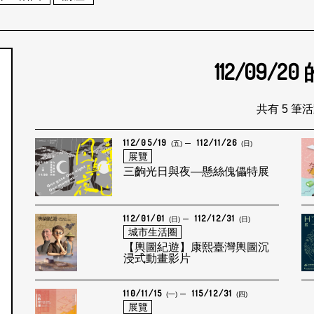
112/09/20
個月
共有 5 筆
112/05/19
112/11/26
(五)
(日)
展覽
三齣光日與夜—懸絲傀儡特展
112/01/01
112/12/31
(日)
(日)
城市生活圈
【輿圖紀遊】康熙臺灣輿圖沉
浸式動畫影片
110/11/15
115/12/31
(一)
(四)
展覽