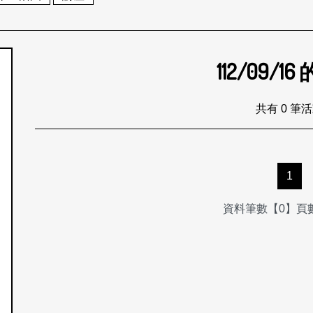
112/09/16
個月
共有 0 筆
1
資料筆數【0】頁數