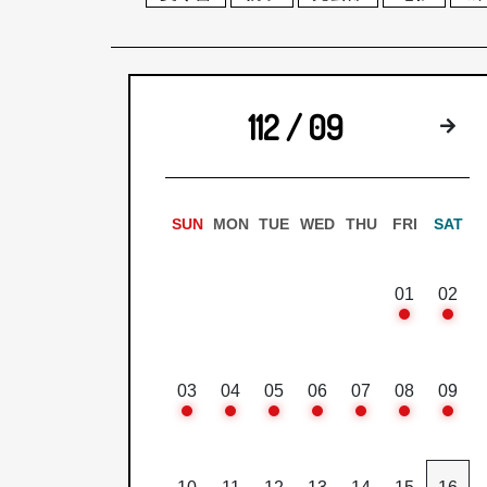
112 / 09
下
SUN
MON
TUE
WED
THU
FRI
SAT
01
02
03
04
05
06
07
08
09