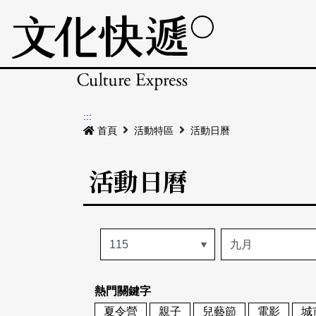
:::
首頁
活動特區
活動日曆
活動日曆
熱門關鍵字
夏令營
親子
兒藝節
電影
城