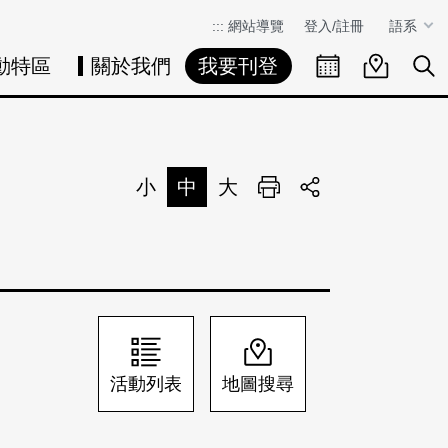
:::
網站導覽
登入/註冊
語系
動特區
關於我們
我要刊登
活動日曆
活動地圖
展
小
中
大
列印
分享
活動列表
地圖搜尋