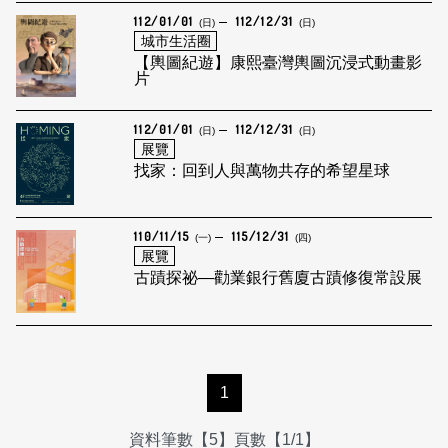
112/01/01
112/12/31
(日)
(日)
城市生活圈
【輿圖紀遊】康熙臺灣輿圖沉浸式動畫影
片
112/01/01
112/12/31
(日)
(日)
展覽
找家：回到人與萬物共存的希望星球
110/11/15
115/12/31
(一)
(四)
展覽
古蹟探祕—勸業銀行舊廈古蹟修復常設展
1
資料筆數【5】頁數【1/1】