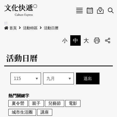
Menu
活動日曆
活動地圖
展
:::
最新公告
首頁
活動特區
活動日曆
電子書
小
中
大
列印
專題特區
活動日曆
活動特區
本期專題
關於我們
歷史專題
活動列表
我要刊登
活動日曆
常見問答
熱門關鍵字
地圖搜尋
關於我們
會員基本資料
夏令營
親子
兒藝節
電影
網站導覽
English
城市生活圈
講座
刊物索取地點
刊登活動