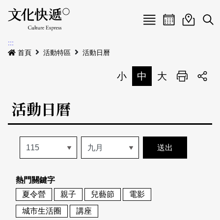
Menu
活動日曆
活動地圖
展
:::
最新公告
首頁
活動特區
活動日曆
電子書
小
中
大
列印
專題特區
活動日曆
活動特區
本期專題
關於我們
歷史專題
活動列表
我要刊登
活動日曆
常見問答
熱門關鍵字
地圖搜尋
關於我們
會員基本資料
夏令營
親子
兒藝節
電影
網站導覽
English
城市生活圈
講座
刊物索取地點
刊登活動