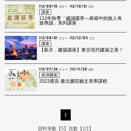
112/08/19
112/10/21
(六)
(六)
講座
112年秋季「越讀疆界—典籍中的旅人奇
遊導讀」系列講座
112/08/01
112/12/05
(二)
(二)
講座
【新月．建築講座】東京現代建築之美！
112/07/24
112/11/26
(一)
(日)
表演藝術
2023遇見·臺北書院藝文美學課程
1
資料筆數【5】頁數【1/1】