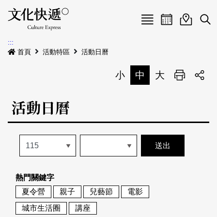
Menu
活動日曆
活動地圖
展
:::
最新公告
首頁
活動特區
活動日曆
電子書
小
中
大
列印
專題特區
活動日曆
活動特區
本期專題
關於我們
歷史專題
活動列表
我要刊登
活動日曆
常見問答
熱門關鍵字
地圖搜尋
關於我們
會員基本資料
夏令營
親子
兒藝節
電影
網站導覽
English
城市生活圈
講座
刊物索取地點
刊登活動