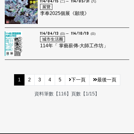
114/04/15
114/05/31
(二)
(六)
展覽
李奉2025個展《願境》
114/04/13
114/10/19
(日)
(日)
城市生活圈
114年「 掌藝薪傳-大師工作坊」
1
2
3
4
5
下一頁
最後一頁
資料筆數【116】頁數【1/15】