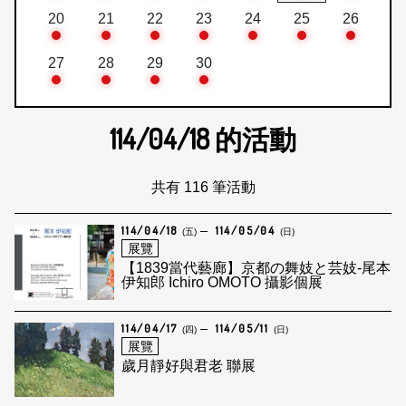
20
21
22
23
24
25
26
27
28
29
30
114/04/18
的活動
共有 116 筆活動
114/04/18
114/05/04
(五)
(日)
展覽
【1839當代藝廊】京都の舞妓と芸妓-尾本
伊知郎 Ichiro OMOTO 攝影個展
114/04/17
114/05/11
(四)
(日)
展覽
歲月靜好與君老 聯展