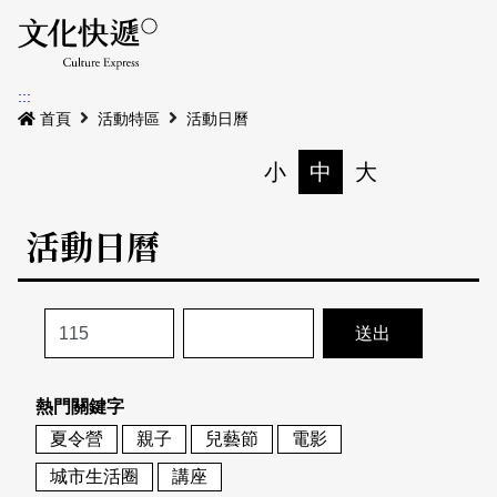
Menu
活動日曆
活動地圖
展
:::
最新公告
首頁
活動特區
活動日曆
電子書
小
中
大
列印
專題特區
活動日曆
活動特區
本期專題
關於我們
歷史專題
活動列表
我要刊登
活動日曆
常見問答
熱門關鍵字
地圖搜尋
關於我們
會員基本資料
夏令營
親子
兒藝節
電影
網站導覽
English
城市生活圈
講座
刊物索取地點
刊登活動