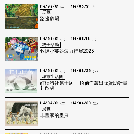
114/04/01
114/05/31
(二)
(六)
展覽
路邊劇場
114/04/01
114/06/15
(二)
(日)
親子活動
救援小英雄波力特展2025
114/04/01
114/05/30
(二)
(五)
城市生活圈
紅樓詩社第十屆【 拾佰仟萬出版贊助計畫
】徵稿
114/04/01
114/04/30
(二)
(三)
展覽
非畫家的畫展