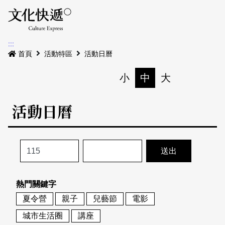
Menu
活動日曆
活動地圖
展
:::
最新公告
首頁
活動特區
活動日曆
電子書
小
中
大
列印
專題特區
活動日曆
活動特區
本期專題
關於我們
歷史專題
活動列表
我要刊登
活動日曆
常見問答
熱門關鍵字
地圖搜尋
關於我們
會員基本資料
夏令營
親子
兒藝節
電影
網站導覽
English
城市生活圈
講座
刊物索取地點
刊登活動