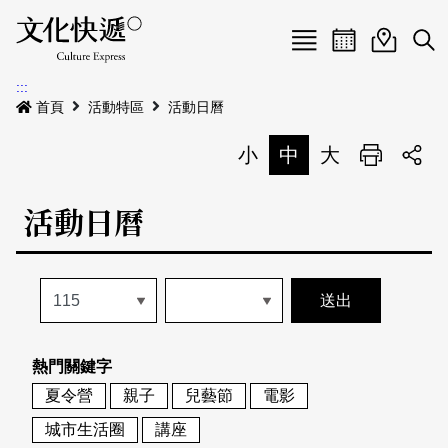
Menu
活動日曆
活動地圖
展
:::
最新公告
首頁
活動特區
活動日曆
電子書
小
中
大
列印
專題特區
活動日曆
活動特區
本期專題
關於我們
歷史專題
活動列表
我要刊登
活動日曆
常見問答
熱門關鍵字
地圖搜尋
關於我們
會員基本資料
夏令營
親子
兒藝節
電影
網站導覽
English
城市生活圈
講座
刊物索取地點
刊登活動