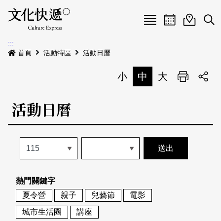
Menu
活動日曆
活動地圖
展
:::
最新公告
首頁
活動特區
活動日曆
電子書
小
中
大
列印
專題特區
活動日曆
活動特區
本期專題
關於我們
歷史專題
活動列表
我要刊登
活動日曆
常見問答
熱門關鍵字
地圖搜尋
關於我們
會員基本資料
夏令營
親子
兒藝節
電影
網站導覽
English
城市生活圈
講座
刊物索取地點
刊登活動