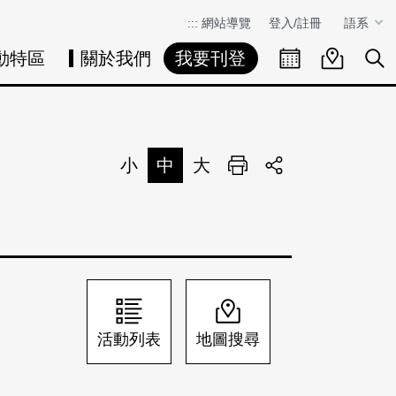
:::
網站導覽
登入/註冊
語系
動特區
關於我們
我要刊登
活動日曆
活動地圖
展
小
中
大
列印
分享
活動列表
地圖搜尋