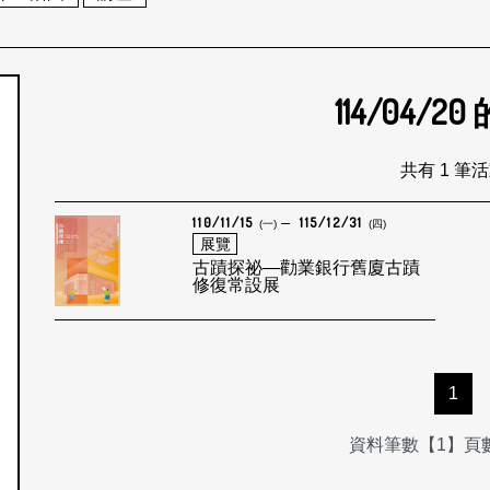
114/04/20
個月
共有 1 筆
110/11/15
115/12/31
(一)
(四)
展覽
古蹟探祕—勸業銀行舊廈古蹟
修復常設展
1
資料筆數【1】頁數