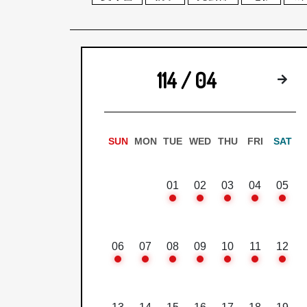
114 / 04
下
SUN
MON
TUE
WED
THU
FRI
SAT
01
02
03
04
05
06
07
08
09
10
11
12