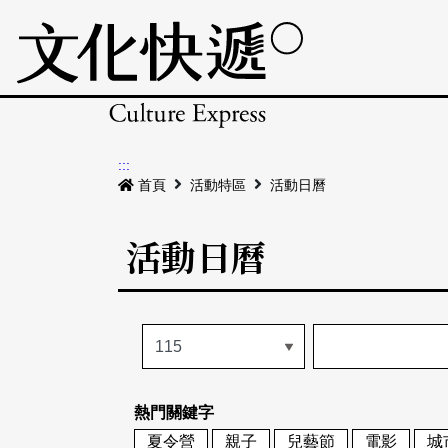
:::
首頁
活動特區
活動日曆
活動日曆
熱門關鍵字
夏令營
親子
兒藝節
電影
城