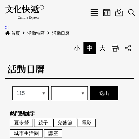
Menu
活動日曆
活動地圖
展
:::
最新公告
首頁
活動特區
活動日曆
電子書
小
中
大
列印
專題特區
活動日曆
活動特區
本期專題
關於我們
歷史專題
活動列表
我要刊登
活動日曆
常見問答
熱門關鍵字
地圖搜尋
關於我們
會員基本資料
夏令營
親子
兒藝節
電影
網站導覽
English
城市生活圈
講座
刊物索取地點
刊登活動