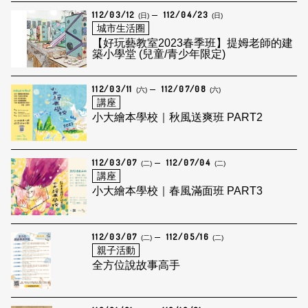
112/03/12
112/04/23
(日)
(日)
城市生活圈
【好玩藝教室2023春季班】提姆老師的建
築小學堂 (兒童/青少年限定)
112/03/11
112/07/08
(六)
(六)
講座
小大繪本學校｜秋風送爽班 PART2
112/03/07
112/07/04
(二)
(二)
講座
小大繪本學校｜春風滿面班 PART3
112/03/07
112/05/16
(二)
(二)
親子活動
全方位說故事高手