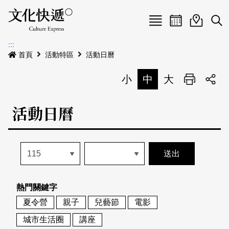
Menu
活動日曆
活動地圖
展
:::
最新公告
首頁
活動特區
活動日曆
電子書
小
中
大
列印
專題特區
活動日曆
活動特區
本期專題
關於我們
歷史專題
活動列表
我要刊登
活動日曆
常見問答
熱門關鍵字
地圖搜尋
關於我們
會員基本資料
夏令營
親子
兒藝節
電影
網站導覽
English
城市生活圈
講座
刊物索取地點
刊登活動