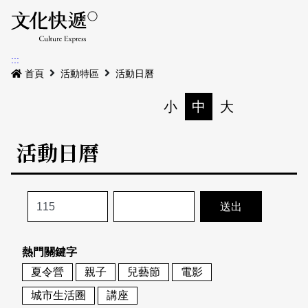
Menu
活動日曆
活動地圖
展
:::
最新公告
首頁
活動特區
活動日曆
電子書
小
中
大
列印
專題特區
活動日曆
活動特區
本期專題
關於我們
歷史專題
活動列表
我要刊登
活動日曆
常見問答
熱門關鍵字
地圖搜尋
關於我們
會員基本資料
夏令營
親子
兒藝節
電影
網站導覽
English
城市生活圈
講座
刊物索取地點
刊登活動