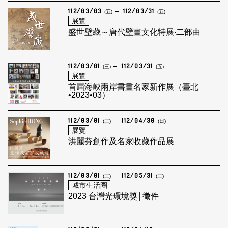
112/03/03
112/03/31
(五)
(五)
展覽
盛世壁藏～唐代壁畫文化特展‧二部曲
112/03/01
112/03/31
(三)
(五)
展覽
首屆海峽兩岸書畫名家新作展（臺北
•2023•03）
112/03/01
112/04/30
(三)
(日)
展覽
洪麗芬創作及名家收藏作品展
112/03/01
112/05/31
(三)
(三)
城市生活圈
2023 台灣光環境獎│徵件